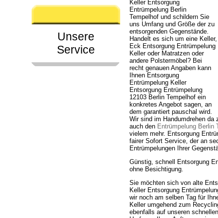
Keller Entsorgung
Entrümpelung Berlin
Tempelhof und schildern Sie
uns Umfang und Größe der zu
entsorgenden Gegenstände.
Unsere
Handelt es sich um eine Keller,
Eck Entsorgung Entrümpelung
Service
Keller oder Matratzen oder
andere Polstermöbel? Bei
recht genauen Angaben kann
Ihnen Entsorgung
Entrümpelung Keller
Entsorgung Entrümpelung
12103 Berlin Tempelhof ein
konkretes Angebot sagen, an
dem garantiert pauschal wird.
Wir sind im Handumdrehen da z
auch den
Entrümpelung Berlin
vielem mehr. Entsorgung Entrü
fairer Sofort Service, der an 
Entrümpelungen Ihrer Gegenstä
Günstig, schnell Entsorgung E
ohne Besichtigung.
Sie möchten sich von alte Ent
Keller Entsorgung Entrümpelung
wir noch am selben Tag für Ihn
Keller umgehend zum Recycling
ebenfalls auf unseren schnelle