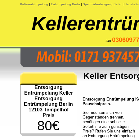
Kellerentrümpelung
|
Entrümpelung Berlin
|
Sperrmüllentsorgung Berlin
|
Haushalts
Kellerentrü
0306097
24h
Keller Entso
Entsorgung
Entrümpelung Keller
Entsorgung
Entsorgung Entrümpelung Kel
Entrümpelung Berlin
Pauschalpreis.
12103 Tempelhof
Sie möchten sich von
Preis
Gegenständen trennen,
80€
benötigen eine schnelle
Soforthilfe zum günstigen
Preis? Rufen Sie uns einfach
an Entsorgung Entrümpelung