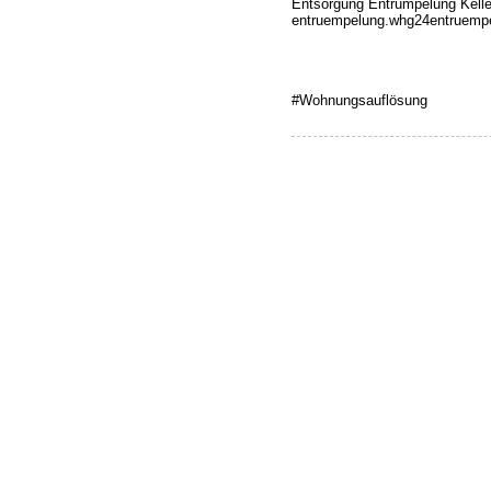
Entsorgung Entrümpelung Kelle
entruempelung.whg24entruempe
#Wohnungsauflösung