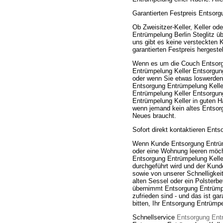
Garantierten Festpreis Entsorg
Ob Zweisitzer-Keller, Keller 
Entrümpelung Berlin Steglitz üb
uns gibt es keine versteckten 
garantierten Festpreis hergestel
Wenn es um die Couch Entsorgu
Entrümpelung Keller Entsorgung 
oder wenn Sie etwas loswerden 
Entsorgung Entrümpelung Kelle
Entrümpelung Keller Entsorgun
Entrümpelung Keller in guten H
wenn jemand kein altes Entsorg
Neues braucht.
Sofort direkt kontaktieren Ent
Wenn Kunde Entsorgung Entrüm
oder eine Wohnung leeren möcht
Entsorgung Entrümpelung Keller
durchgeführt wird und der Kund
sowie von unserer Schnelligkei
alten Sessel oder ein Polsterbe
übernimmt Entsorgung Entrümpe
zufrieden sind - und das ist ga
bitten, Ihr Entsorgung Entrümp
Schnellservice
Entsorgung Ent