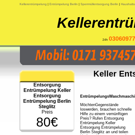
Kellerentrümpelung
|
Entrümpelung Berlin
|
Sperrmüllentsorgung Berlin
|
Haushalts
Kellerentr
0306097
24h
Keller En
Entsorgung
Entrümpelung Keller
Entsorgung
EntrümpelungsWaschmaschine
Entrümpelung Berlin
MöchtenGegenstände
Steglitz
loswerden, brauchen schnelle
Preis
Hilfe zu einem vernünftigen
80€
Preis? Rufen Entsorgung
Entrümpelung Keller
Entsorgung Entrümpelung
Berlin Steglitz an und teilen