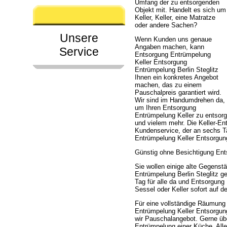
Umfang der zu entsorgenden
Objekt mit. Handelt es sich um
Keller, Keller, eine Matratze
oder andere Sachen?
Unsere
Wenn Kunden uns genaue
Angaben machen, kann
Service
Entsorgung Entrümpelung
Keller Entsorgung
Entrümpelung Berlin Steglitz
Ihnen ein konkretes Angebot
machen, das zu einem
Pauschalpreis garantiert wird.
Wir sind im Handumdrehen da,
um Ihren Entsorgung
Entrümpelung Keller zu entsor
und vielem mehr. Die Keller-Ent
Kundenservice, der an sechs T
Entrümpelung Keller Entsorgung
Günstig ohne Besichtigung Ent
Sie wollen einige alte Gegens
Entrümpelung Berlin Steglitz ge
Tag für alle da und Entsorgung
Sessel oder Keller sofort auf 
Für eine vollständige Räumung
Entrümpelung Keller Entsorgung
wir Pauschalangebot. Gerne üb
Entrümpelung einer Küche. Alles