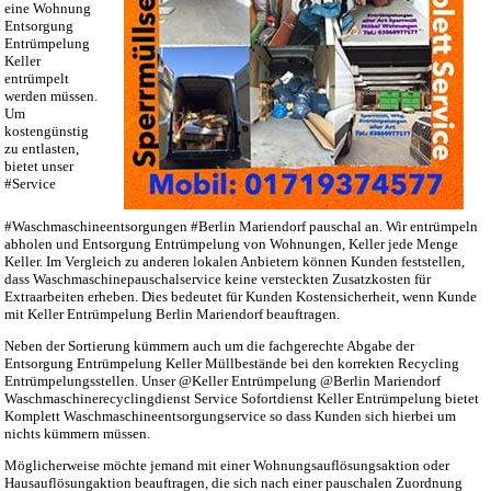
eine Wohnung
Entsorgung
Entrümpelung
Keller
entrümpelt
werden müssen.
Um
kostengünstig
zu entlasten,
bietet unser
#Service
#Waschmaschineentsorgungen #Berlin Mariendorf pauschal an. Wir entrümpeln
abholen und Entsorgung Entrümpelung von Wohnungen, Keller jede Menge
Keller. Im Vergleich zu anderen lokalen Anbietern können Kunden feststellen,
dass Waschmaschinepauschalservice keine versteckten Zusatzkosten für
Extraarbeiten erheben. Dies bedeutet für Kunden Kostensicherheit, wenn Kunde
mit Keller Entrümpelung Berlin Mariendorf beauftragen.
Neben der Sortierung kümmern auch um die fachgerechte Abgabe der
Entsorgung Entrümpelung Keller Müllbestände bei den korrekten Recycling
Entrümpelungsstellen. Unser @Keller Entrümpelung @Berlin Mariendorf
Waschmaschinerecyclingdienst Service Sofortdienst Keller Entrümpelung bietet
Komplett Waschmaschineentsorgungservice so dass Kunden sich hierbei um
nichts kümmern müssen.
Möglicherweise möchte jemand mit einer Wohnungsauflösungsaktion oder
Hausauflösungaktion beauftragen, die sich nach einer pauschalen Zuordnung