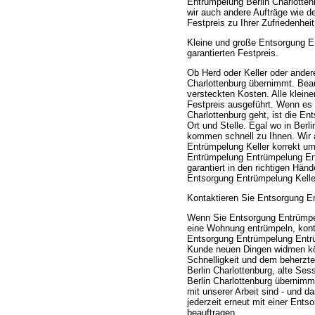
Entrümpelung Berlin Charlotte
wir auch andere Aufträge wie 
Festpreis zu Ihrer Zufriedenhe
Kleine und große Entsorgung E
garantierten Festpreis.
Ob Herd oder Keller oder ande
Charlottenburg übernimmt. Beauf
versteckten Kosten. Alle klei
Festpreis ausgeführt. Wenn es
Charlottenburg geht, ist die E
Ort und Stelle. Egal wo in Ber
kommen schnell zu Ihnen. Wir 
Entrümpelung Keller korrekt um
Entrümpelung Entrümpelung Ents
garantiert in den richtigen Hän
Entsorgung Entrümpelung Kelle
Kontaktieren Sie Entsorgung En
Wenn Sie Entsorgung Entrümpel
eine Wohnung entrümpeln, konta
Entsorgung Entrümpelung Entrü
Kunde neuen Dingen widmen kön
Schnelligkeit und dem beherzt
Berlin Charlottenburg, alte Se
Berlin Charlottenburg übernim
mit unserer Arbeit sind - und d
jederzeit erneut mit einer Ent
beauftragen.