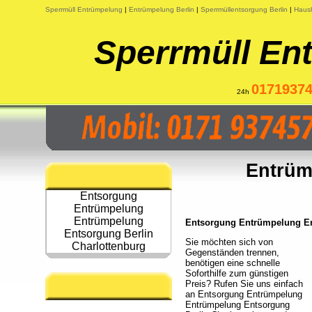
Sperrmüll Entrümpelung
|
Entrümpelung Berlin
|
Sperrmüllentsorgung Berlin
|
Haush
Sperrmüll En
0171937
24h
Entrüm
Entsorgung
Entrümpelung
Entrümpelung
Entsorgung Entrümpelung Ent
Entsorgung Berlin
Sie möchten sich von
Charlottenburg
Gegenständen trennen,
benötigen eine schnelle
Soforthilfe zum günstigen
Preis? Rufen Sie uns einfach
an Entsorgung Entrümpelung
Entrümpelung Entsorgung