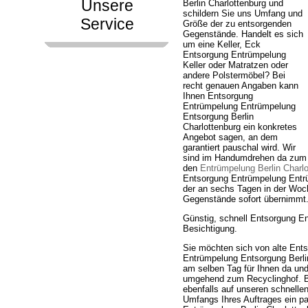
Unsere
Berlin Charlottenburg und
schildern Sie uns Umfang und
Service
Größe der zu entsorgenden
Gegenstände. Handelt es sich
um eine Keller, Eck
Entsorgung Entrümpelung
Keller oder Matratzen oder
andere Polstermöbel? Bei
recht genauen Angaben kann
Ihnen Entsorgung
Entrümpelung Entrümpelung
Entsorgung Berlin
Charlottenburg ein konkretes
Angebot sagen, an dem
garantiert pauschal wird. Wir
sind im Handumdrehen da zum 
den
Entrümpelung Berlin Charlo
Entsorgung Entrümpelung Entrüm
der an sechs Tagen in der Woch
Gegenstände sofort übernimmt
Günstig, schnell Entsorgung E
Besichtigung.
Sie möchten sich von alte Ent
Entrümpelung Entsorgung Berlin 
am selben Tag für Ihnen da und
umgehend zum Recyclinghof. B
ebenfalls auf unseren schnelle
Umfangs Ihres Auftrages ein pa