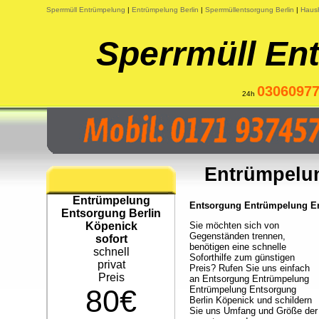
Sperrmüll Entrümpelung
|
Entrümpelung Berlin
|
Sperrmüllentsorgung Berlin
|
Haush
Sperrmüll En
0306097
24h
Entrümpelun
Entrümpelung
Entsorgung Entrümpelung Ent
Entsorgung Berlin
Köpenick
Sie möchten sich von
Gegenständen trennen,
sofort
benötigen eine schnelle
schnell
Soforthilfe zum günstigen
privat
Preis? Rufen Sie uns einfach
Preis
an Entsorgung Entrümpelung
80€
Entrümpelung Entsorgung
Berlin Köpenick und schildern
Sie uns Umfang und Größe der