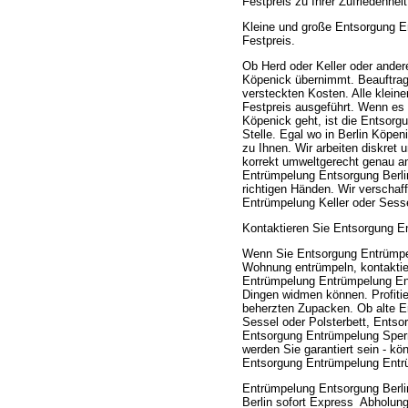
Festpreis zu Ihrer Zufriedenhe
Kleine und große Entsorgung E
Festpreis.
Ob Herd oder Keller oder ande
Köpenick übernimmt. Beauftragen
versteckten Kosten. Alle klei
Festpreis ausgeführt. Wenn es
Köpenick geht, ist die Entsor
Stelle. Egal wo in Berlin Köp
zu Ihnen. Wir arbeiten diskret
korrekt umweltgerecht genau a
Entrümpelung Entsorgung Berlin
richtigen Händen. Wir verschaf
Entrümpelung Keller oder Sess
Kontaktieren Sie Entsorgung En
Wenn Sie Entsorgung Entrümpe
Wohnung entrümpeln, kontaktier
Entrümpelung Entrümpelung Ent
Dingen widmen können. Profitie
beherzten Zupacken. Ob alte E
Sessel oder Polsterbett, Ents
Entsorgung Entrümpelung Sperrm
werden Sie garantiert sein - kö
Entsorgung Entrümpelung Entrü
Entrümpelung Entsorgung Berl
Berlin sofort Express_Abholung