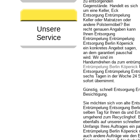
zu entsorgenden
Gegenstände. Handelt es sich
um eine Keller, Eck
Entsorgung Entrümpelung
Keller oder Matratzen oder
andere Polstermöbel? Bei
Unsere
recht genauen Angaben kann
Ihnen Entsorgung
Service
Entrümpelung Entrümpelung
Entsorgung Berlin Köpenick
ein konkretes Angebot sagen,
an dem garantiert pauschal
wird. Wir sind im
Handumdrehen da zum entrümpe
Entrümpelung Berlin Köpenick
U
Entsorgung Entrümpelung Entrüm
sechs Tagen in der Woche 24 S
sofort übernimmt.
Günstig, schnell Entsorgung E
Besichtigung.
Sie möchten sich von alte Ent
Entrümpelung Entsorgung Berlin
selben Tag für Ihnen da und Ent
umgehend zum Recyclinghof. B
ebenfalls auf unseren schnelle
Umfangs Ihres Auftrages ein pa
Entrümpelung Berlin Köpenick 
auch andere Aufträge wie den 