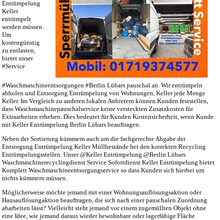
Entrümpelung
Keller
entrümpelt
werden müssen.
Um
kostengünstig
zu entlasten,
bietet unser
#Service
#Waschmaschineentsorgungen #Berlin Lübars pauschal an. Wir entrümpeln
abholen und Entsorgung Entrümpelung von Wohnungen, Keller jede Menge
Keller. Im Vergleich zu anderen lokalen Anbietern können Kunden feststellen,
dass Waschmaschinepauschalservice keine versteckten Zusatzkosten für
Extraarbeiten erheben. Dies bedeutet für Kunden Kostensicherheit, wenn Kunde
mit Keller Entrümpelung Berlin Lübars beauftragen.
Neben der Sortierung kümmern auch um die fachgerechte Abgabe der
Entsorgung Entrümpelung Keller Müllbestände bei den korrekten Recycling
Entrümpelungsstellen. Unser @Keller Entrümpelung @Berlin Lübars
Waschmaschinerecyclingdienst Service Sofortdienst Keller Entrümpelung bietet
Komplett Waschmaschineentsorgungservice so dass Kunden sich hierbei um
nichts kümmern müssen.
Möglicherweise möchte jemand mit einer Wohnungsauflösungsaktion oder
Hausauflösungaktion beauftragen, die sich nach einer pauschalen Zuordnung
abarbeiten lässt? Vielleicht steht jemand vor einem zugemüllten Objekt ohne
eine Idee, wie jemand daraus wieder bewohnbare oder lagerfähige Fläche