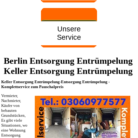
Unsere
Service
Berlin Entsorgung Entrümpelung
Keller Entsorgung Entrümpelung
Keller Entsorgung Entrümpelung-Entsorgung Entrümpelung -
Komplettservice zum Pauschalpreis
Vermieter,
Nachmieter,
Käufer von
bebauten
Grundstücken,
Es gibt viele
Situationen, wo
eine Wohnung
Entsorgung