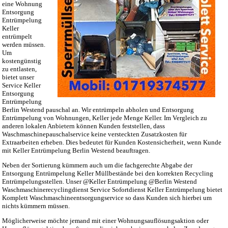
eine Wohnung
Entsorgung
Entrümpelung
Keller
entrümpelt
werden müssen.
Um
kostengünstig
zu entlasten,
bietet unser
Service Keller
Entsorgung
Entrümpelung
Berlin Westend pauschal an. Wir entrümpeln abholen und Entsorgung
Entrümpelung von Wohnungen, Keller jede Menge Keller. Im Vergleich zu
anderen lokalen Anbietern können Kunden feststellen, dass
Waschmaschinepauschalservice keine versteckten Zusatzkosten für
Extraarbeiten erheben. Dies bedeutet für Kunden Kostensicherheit, wenn Kunde
mit Keller Entrümpelung Berlin Westend beauftragen.
Neben der Sortierung kümmern auch um die fachgerechte Abgabe der
Entsorgung Entrümpelung Keller Müllbestände bei den korrekten Recycling
Entrümpelungsstellen. Unser @Keller Entrümpelung @Berlin Westend
Waschmaschinerecyclingdienst Service Sofortdienst Keller Entrümpelung bietet
Komplett Waschmaschineentsorgungservice so dass Kunden sich hierbei um
nichts kümmern müssen.
Möglicherweise möchte jemand mit einer Wohnungsauflösungsaktion oder