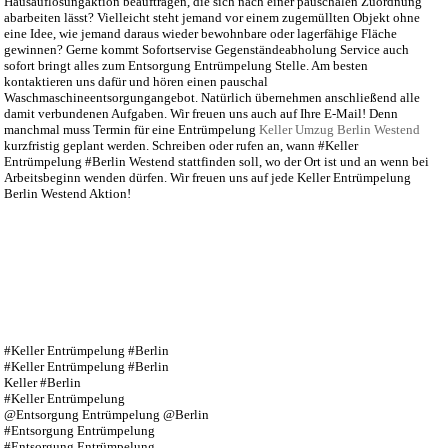
Hausauflösungaktion beauftragen, die sich nach einer pauschalen Zuordnung
abarbeiten lässt? Vielleicht steht jemand vor einem zugemüllten Objekt ohne
eine Idee, wie jemand daraus wieder bewohnbare oder lagerfähige Fläche
gewinnen? Gerne kommt Sofortservise Gegenständeabholung Service auch
sofort bringt alles zum Entsorgung Entrümpelung Stelle. Am besten
kontaktieren uns dafür und hören einen pauschal
Waschmaschineentsorgungangebot. Natürlich übernehmen anschließend alle
damit verbundenen Aufgaben. Wir freuen uns auch auf Ihre E-Mail! Denn
manchmal muss Termin für eine Entrümpelung
Keller Umzug Berlin Westend
kurzfristig geplant werden. Schreiben oder rufen an, wann #Keller
Entrümpelung #Berlin Westend stattfinden soll, wo der Ort ist und an wenn bei
Arbeitsbeginn wenden dürfen. Wir freuen uns auf jede Keller Entrümpelung
Berlin Westend Aktion!
#Keller Entrümpelung #Berlin
#Keller Entrümpelung #Berlin
Keller #Berlin
#Keller Entrümpelung
@Entsorgung Entrümpelung @Berlin
#Entsorgung Entrümpelung
#Entsorgung Entrümpelung