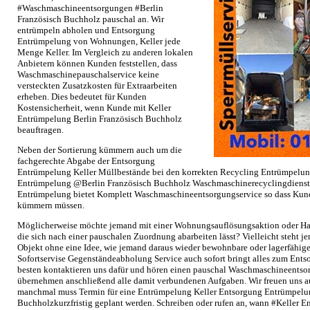
#Waschmaschineentsorgungen #Berlin
Französisch Buchholz pauschal an. Wir
entrümpeln abholen und Entsorgung
Entrümpelung von Wohnungen, Keller jede
Menge Keller. Im Vergleich zu anderen lokalen
Anbietern können Kunden feststellen, dass
Waschmaschinepauschalservice keine
versteckten Zusatzkosten für Extraarbeiten
erheben. Dies bedeutet für Kunden
Kostensicherheit, wenn Kunde mit Keller
Entrümpelung Berlin Französisch Buchholz
beauftragen.
Neben der Sortierung kümmern auch um die
fachgerechte Abgabe der Entsorgung
Entrümpelung Keller Müllbestände bei den korrekten Recycling Entrümpelung
Entrümpelung @Berlin Französisch Buchholz Waschmaschinerecyclingdienst S
Entrümpelung bietet Komplett Waschmaschineentsorgungservice so dass Kund
kümmern müssen.
Möglicherweise möchte jemand mit einer Wohnungsauflösungsaktion oder Ha
die sich nach einer pauschalen Zuordnung abarbeiten lässt? Vielleicht steht 
Objekt ohne eine Idee, wie jemand daraus wieder bewohnbare oder lagerfähi
Sofortservise Gegenständeabholung Service auch sofort bringt alles zum Ent
besten kontaktieren uns dafür und hören einen pauschal Waschmaschineentso
übernehmen anschließend alle damit verbundenen Aufgaben. Wir freuen uns a
manchmal muss Termin für eine Entrümpelung Keller Entsorgung Entrümpelun
Buchholzkurzfristig geplant werden. Schreiben oder rufen an, wann #Keller 