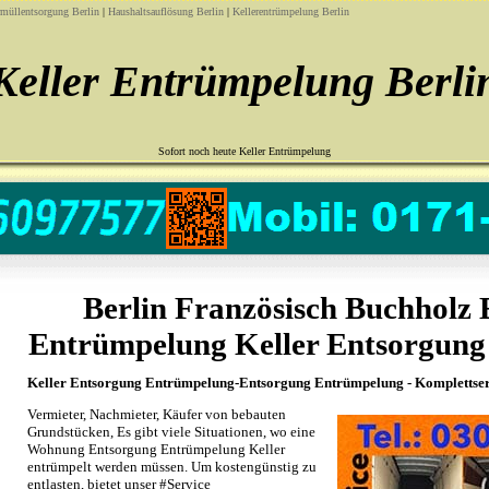
rmüllentsorgung Berlin
|
Haushaltsauflösung Berlin
|
Kellerentrümpelung Berlin
Keller Entrümpelung Berli
Sofort noch heute Keller Entrümpelung
Berlin Französisch Buchholz
Entrümpelung Keller Entsorgun
Keller Entsorgung Entrümpelung-Entsorgung Entrümpelung - Komplettser
Vermieter, Nachmieter, Käufer von bebauten
Grundstücken, Es gibt viele Situationen, wo eine
Wohnung Entsorgung Entrümpelung Keller
entrümpelt werden müssen. Um kostengünstig zu
entlasten, bietet unser #Service