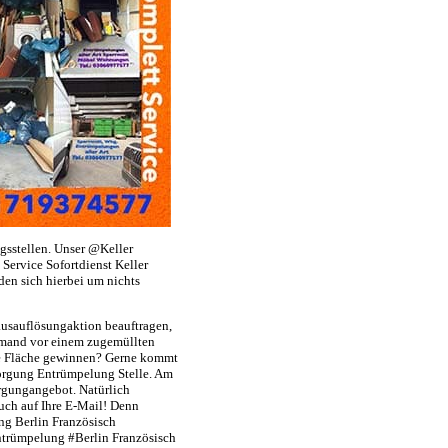
sstellen. Unser @Keller
ervice Sofortdienst Keller
en sich hierbei um nichts
usauflösungaktion beauftragen,
jemand vor einem zugemüllten
ge Fläche gewinnen? Gerne kommt
sorgung Entrümpelung Stelle. Am
rgungangebot. Natürlich
uch auf Ihre E-Mail! Denn
g Berlin Französisch
Entrümpelung #Berlin Französisch